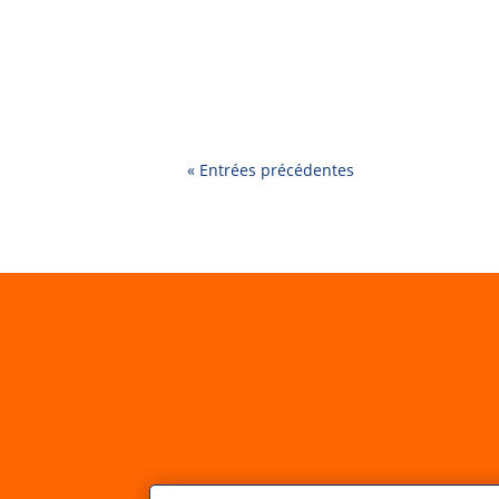
Organiser un anniversaire ou un évén
enfants tout en gardant les adultes im
« Entrées précédentes