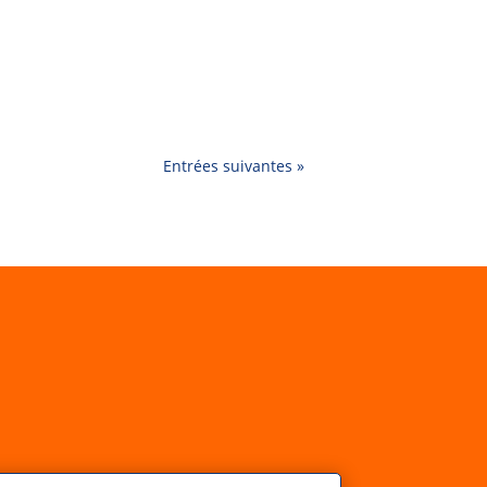
r un casse-tête. Comment divertir les
 Château Fun. Découvrez...
Entrées suivantes »