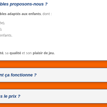
ables proposons-nous ?
bles adaptés aux enfants
, dont :
ée),
),
enfants.
ité
, sa
qualité
et son
plaisir de jeu.
t ça fonctionne ?
s le prix ?