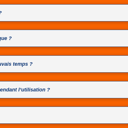
?
ique ?
auvais temps ?
pendant l’utilisation ?