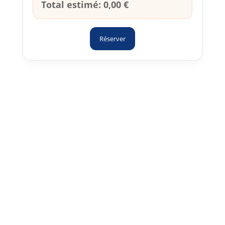
Total estimé:
0,00 €
Réserver
Le prix d’une location de château gonflable
dépend surtout de 4 choses : le modèle
(taille/options), la durée, la
livraison/installation, et la période (week-end,