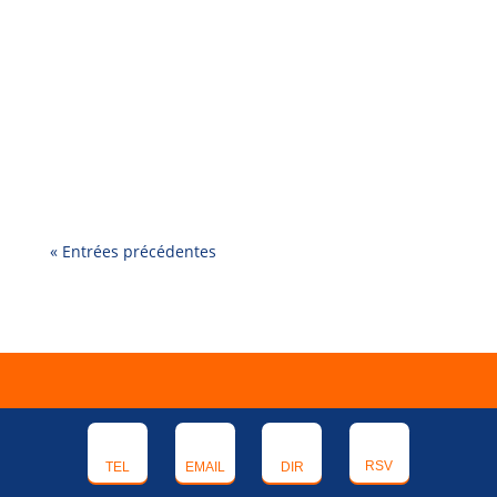
Choisir “le bon” château gonflable, ce n’est pas
seulement une question de prix ou de look. Le
vrai critère, c’est : âge + nombre d’enfants en
même temps + espace disponible. Voici une
méthode simple pour faire le bon choix. 1)
Commencez par l’âge (3–5 ans vs 6–10...
« Entrées précédentes
FAQ
RSV
TEL
EMAIL
DIR