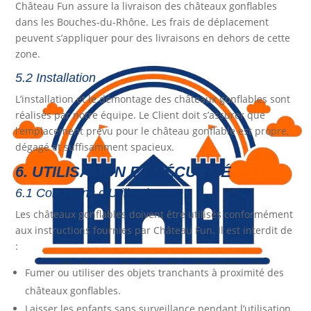
Château Fun assure la livraison des châteaux gonflables
dans les Bouches-du-Rhône. Les frais de déplacement
peuvent s’appliquer pour des livraisons en dehors de cette
zone.
5.2 Installation
L’installation et le démontage des châteaux gonflables sont
réalisés par notre équipe. Le Client doit s’assurer que
l’emplacement prévu pour le château gonflable est propre,
dégagé et suffisamment spacieux.
6. UTILISATION ET SÉCURITÉ
6.1 Conditions d’Utilisation
Les châteaux gonflables doivent être utilisés conformément
aux instructions fournies par Château Fun. Il est interdit de
:
Fumer ou utiliser des objets tranchants à proximité des
châteaux gonflables.
Laisser les enfants sans surveillance pendant l’utilisation.