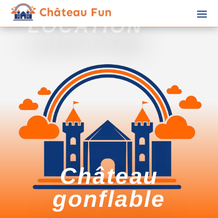
LOCATION
Château
gonflable