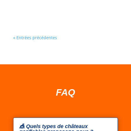
méthode simple pour faire le bon choix. 1)
Commencez par l’âge (3–5 ans vs 6–10...
« Entrées précédentes
FAQ
🎪 Quels types de châteaux