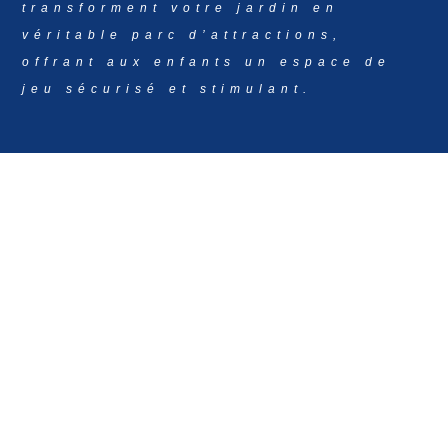
transforment votre jardin en
véritable parc d’attractions,
offrant aux enfants un espace de
jeu sécurisé et stimulant.

À partir de 3 ans
Les enfants s’amusent dans le château