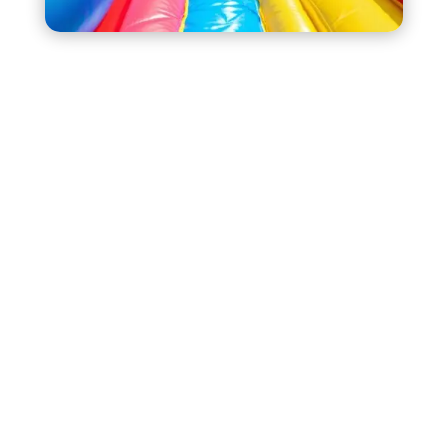
Le prix d’une location de château gonflable
dépend surtout de 4 choses : le modèle
(taille/options), la durée, la
livraison/installation, et la période (week-end,
haute saison). L’objectif, c’est de comparer
correctement : deux offres au même prix