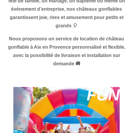
fête de famille
, un
mariage
, un
baptême
ou même un
événement d’entreprise
, nos
châteaux gonflables
garantissent
joie, rires et amusement
pour petits et
grands 🎈
Nous proposons un
service de location de château
gonflable à Aix en Provence
personnalisé et flexible,
avec la possibilité de
livraison et installation sur
demande
🚚
FUN