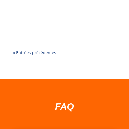
seulement une question de prix ou de look. Le
vrai critère, c’est : âge + nombre d’enfants en
même temps + espace disponible. Voici une
méthode simple pour faire le bon choix. 1)
Commencez par l’âge (3–5 ans vs 6–10...
« Entrées précédentes
FAQ