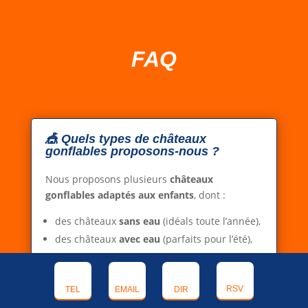
FAQ
🎪 Quels types de châteaux
gonflables proposons-nous ?
Nous proposons plusieurs
châteaux
gonflables adaptés aux enfants
, dont :
des châteaux
sans eau
(idéals toute l’année),
des châteaux
avec eau
(parfaits pour l’été),
un
petit modèle
adapté aux plus jeunes
enfants.
RSV
TEL
EMAIL
DIR
Adaptées aux enfants de 3 à 10 ans.