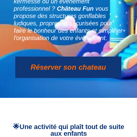
kermesse ou un événement
professionnel ?
Château Fun
vous
propose des structures gonflables
ludiques, propres et sécurisées pour
faire le bonheur des enfants et simplifier
l’organisation de votre événement.
Réserver son chateau
🌟Une activité qui plaît tout de suite
aux enfants