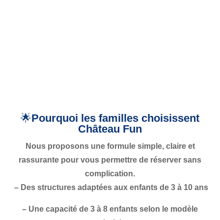
Lors de la réservation vous aurait la possibilité
de venir récupérer le chateau à notre entrepot
ou bien de vous le faire livrer avec un coût
suplémentaire.
🌟
Pourquoi les familles choisissent
Château Fun
Nous proposons une formule simple, claire et
rassurante pour vous permettre de réserver sans
complication.
– Des structures adaptées aux enfants de
3 à 10 ans
– Une capacité de
3 à 8 enfants
selon le modèle