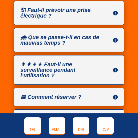
🔌 Faut-il prévoir une prise
électrique ?
🌧️ Que se passe-t-il en cas de
mauvais temps ?
👨‍👩‍👧‍👦 Faut-il une
surveillance pendant
l’utilisation ?
📅 Comment réserver ?
💳 Quels sont les moyens de
paiement acceptés ?
RSV
TEL
EMAIL
DIR