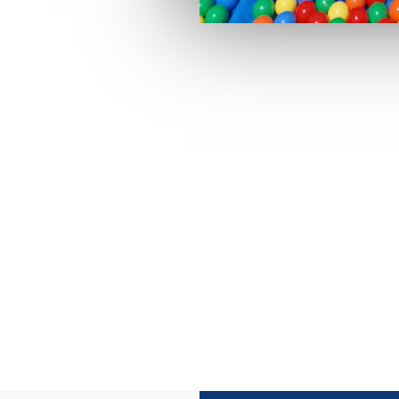
rivés
Événemen
Journées portes ouve
Événements d’entrepr
Inaugurations
Fêtes du personnel
Actions commerciale