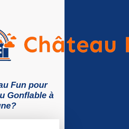
au Fun pour
u Gonflable à
gne?