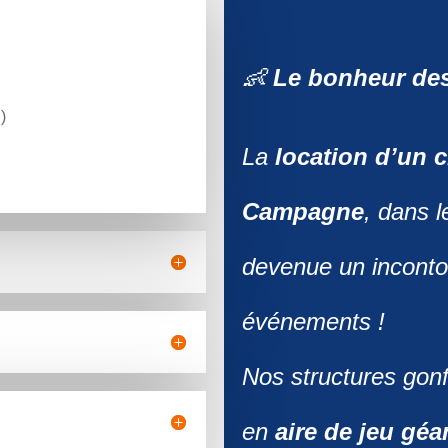
👶
Le bonheur de
)
La
location d’un 
Campagne
, dans 
devenue un inconto
événements !
Nos structures gonf
en
aire de jeu géa