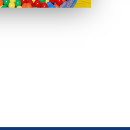
ts Professionnels
rtes
ise
s