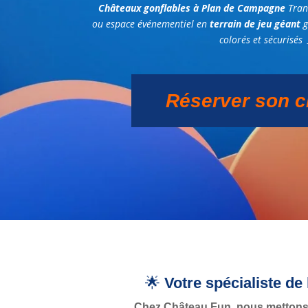
Châteaux gonflables à Plan de Campagne
Tran
ou espace événementiel en
terrain de jeu géant
g
colorés et sécurisés 
Réserver son c
🌟
Votre spécialiste d
Chez
Château Fun
, nous mettons