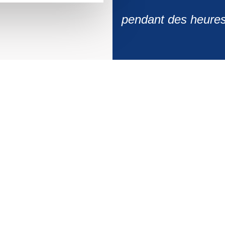
pendant des heures

Évènements
Anniversaire, mariage… le château
gonflable attire les enfants avec ses