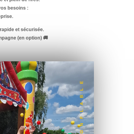
vos besoins :
prise
.
 rapide et sécurisée
.
Campagne
(en option) 🚚