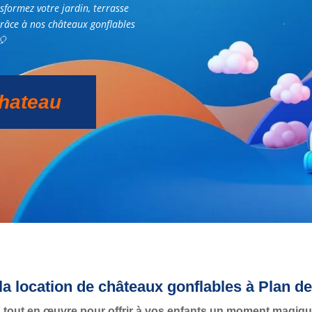
sformez votre jardin, terrasse
râce à nos châteaux gonflables
🎈
hateau
e la location de châteaux gonflables à Plan
 tout en œuvre pour offrir à vos enfants un moment magique 