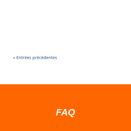
seulement une question de prix ou de look. Le
vrai critère, c’est : âge + nombre d’enfants en
même temps + espace disponible. Voici une
méthode simple pour faire le bon choix. 1)
Commencez par l’âge (3–5 ans vs 6–10...
« Entrées précédentes
FAQ