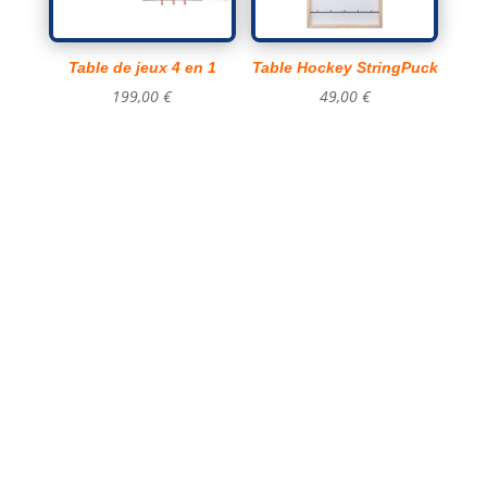
Table de jeux 4 en 1
Table Hockey StringPuck
199,00
€
49,00
€
Le prix d’une location de château gonflable
dépend surtout de 4 choses : le modèle
(taille/options), la durée, la
livraison/installation, et la période (week-end,
haute saison). L’objectif, c’est de comparer
correctement : deux offres au même prix