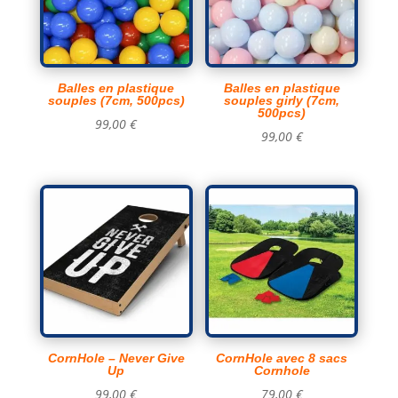
Balles en plastique
Balles en plastique
souples (7cm, 500pcs)
souples girly (7cm,
500pcs)
99,00
€
99,00
€
CornHole – Never Give
CornHole avec 8 sacs
Up
Cornhole
99,00
€
79,00
€