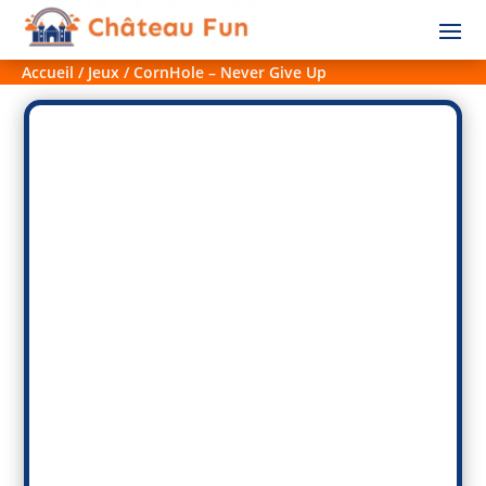
Accueil
/
Jeux
/ CornHole – Never Give Up