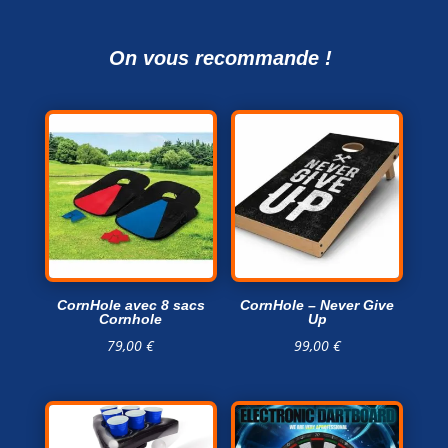
Up
On vous recommande !
CornHole avec 8 sacs
CornHole – Never Give
Cornhole
Up
79,00
€
99,00
€