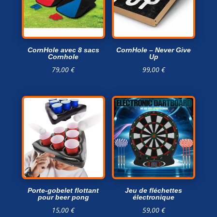
CornHole avec 8 sacs
CornHole – Never Give
Cornhole
Up
79,00
€
99,00
€
Porte-gobelet flottant
Jeu de fléchettes
pour beer pong
électronique
15,00
€
59,00
€