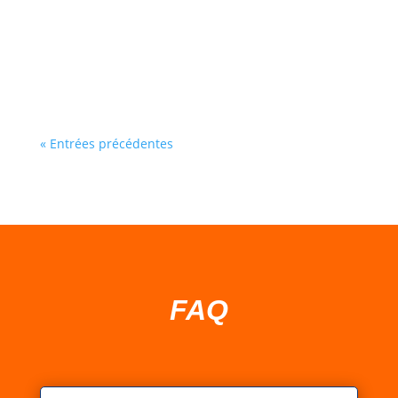
vrai critère, c’est : âge + nombre d’enfants en
même temps + espace disponible. Voici une
méthode simple pour faire le bon choix. 1)
Commencez par l’âge (3–5 ans vs 6–10...
« Entrées précédentes
FAQ