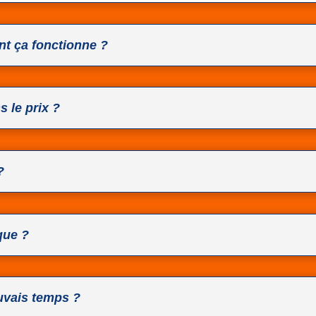
t ça fonctionne ?
s le prix ?
?
ique ?
auvais temps ?