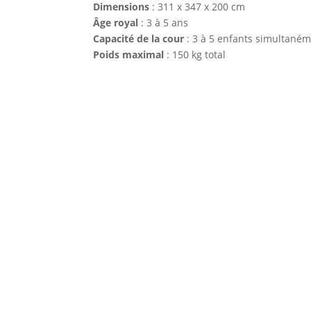
Dimensions
: 311 x 347 x 200 cm
Âge royal
: 3 à 5 ans
Capacité de la cour
: 3 à 5 enfants simultané
Poids maximal
: 150 kg total
Le prix d’une location de château gonfla
période (week-end, haute saison). L’ob