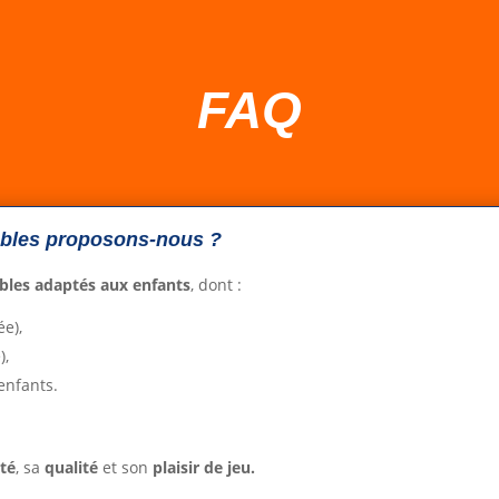
FAQ
ables proposons-nous ?
bles adaptés aux enfants
, dont :
ée),
),
enfants.
ité
, sa
qualité
et son
plaisir de jeu.